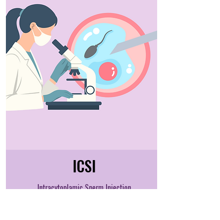
ICSI
Intracytoplamic Sperm Injection
Read More