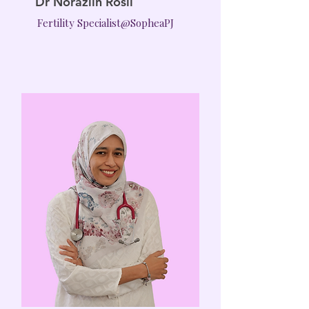
Dr Norazlin Rosli
Fertility Specialist@SopheaPJ