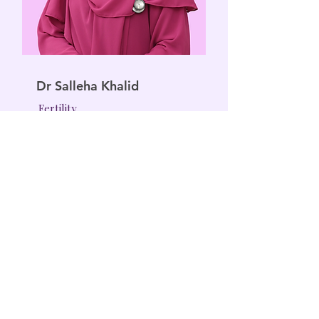
Dr Salleha Khalid
Fertility
Specialist@SopheaBangi
Welcoming International
Patients